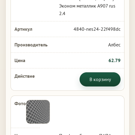
Эконом металлик А907 rus
2.4
4840-nes24-22f498dc
Албес
62.79
В корзину