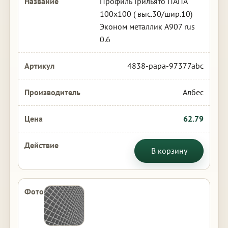
Профиль Грильято ПАПА
100х100 ( выс.30/шир.10)
Эконом металлик А907 rus
0.6
4838-papa-97377abc
Албес
62.79
В корзину