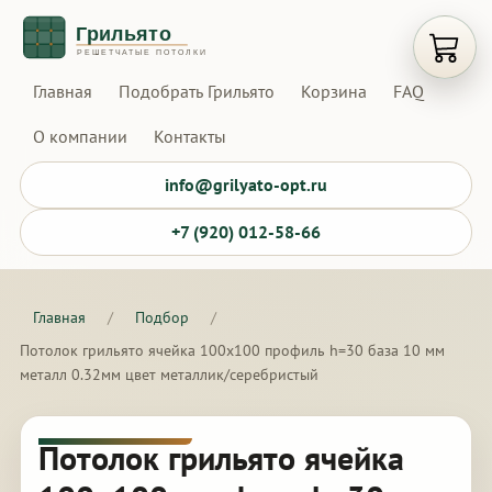
Открыт
Главная
Подобрать Грильято
Корзина
FAQ
О компании
Контакты
info@grilyato-opt.ru
+7 (920) 012-58-66
Главная
/
Подбор
/
Потолок грильято ячейка 100х100 профиль h=30 база 10 мм
металл 0.32мм цвет металлик/серебристый
Потолок грильято ячейка